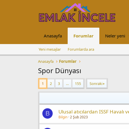
Anasayfa
Forumlar
Neler yeni
Yeni mesajlar
Forumlarda ara
Anasayfa
Forumlar
Spor Dünyası
1
2
3
…
155
Sonraki
Ulusal atıcılardan ISSF Havalı 
B
Bilgin
2 Şub 2023