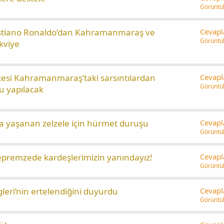
Görüntü
ristiano Ronaldo’dan Kahramanmaraş ve
Cevapl
Görüntü
kviye
esi Kahramanmaraş’taki sarsıntılardan
Cevapl
Görüntü
u yapılacak
 yaşanan zelzele için hürmet duruşu
Cevapl
Görüntü
Depremzede kardeşlerimizin yanındayız!
Cevapl
Görüntü
gleri’nin ertelendiğini duyurdu
Cevapl
Görüntü