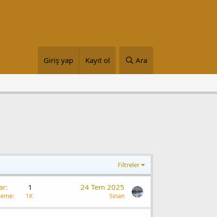
Giriş yap
Kayıt ol
Ara
Filtreler
ar
1
24 Tem 2025
leme
1K
Sinan