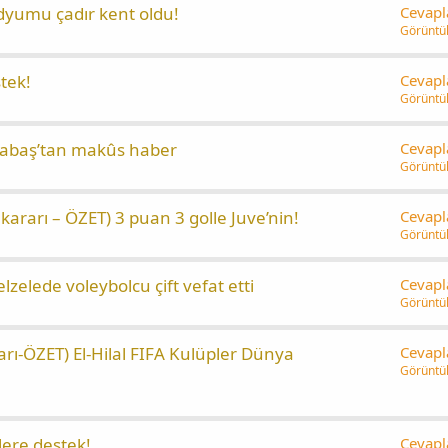
yumu çadır kent oldu!
Cevapl
Görüntü
tek!
Cevapl
Görüntü
cabaş’tan makûs haber
Cevapl
Görüntü
ararı – ÖZET) 3 puan 3 golle Juve’nin!
Cevapl
Görüntü
elede voleybolcu çift vefat etti
Cevapl
Görüntü
arı-ÖZET) El-Hilal FIFA Kulüpler Dünya
Cevapl
Görüntü
ere destek!
Cevapl