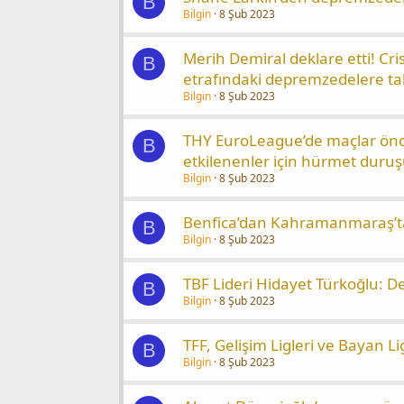
B
Bilgin
8 Şub 2023
Merih Demiral deklare etti! C
B
etrafındaki depremzedelere ta
Bilgin
8 Şub 2023
THY EuroLeague’de maçlar önc
B
etkilenenler için hürmet duruş
Bilgin
8 Şub 2023
Benfica’dan Kahramanmaraş’ta
B
Bilgin
8 Şub 2023
TBF Lideri Hidayet Türkoğlu: 
B
Bilgin
8 Şub 2023
TFF, Gelişim Ligleri ve Bayan Li
B
Bilgin
8 Şub 2023