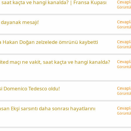
 saat kaçta ve hangi kanalda? | Fransa Kupası
Cevapl
Görüntü
e dayanak mesajı!
Cevapl
Görüntü
a Hakan Doğan zelzelede ömrünü kaybetti
Cevapl
Görüntü
ted maçı ne vakit, saat kaçta ve hangi kanalda?
Cevapl
Görüntü
isi Domenico Tedesco oldu!
Cevapl
Görüntü
asan Ekşi sarsıntı daha sonrası hayatlarını
Cevapl
Görüntü