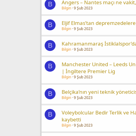
Angers – Nantes maçı ne vakit,
B
Bilgin
9 Şub 2023
Eljif Elmas’tan depremzedeler
B
Bilgin
9 Şub 2023
Kahramanmaraş İstiklalspor’d
B
Bilgin
9 Şub 2023
Manchester United – Leeds Uni
B
| İngiltere Premier Lig
Bilgin
9 Şub 2023
Belçika’nın yeni teknik yönetic
B
Bilgin
9 Şub 2023
Voleybolcular Bedir Terlik ve H
B
kaybetti
Bilgin
9 Şub 2023