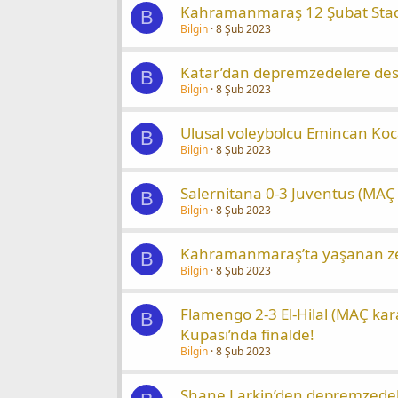
Kahramanmaraş 12 Şubat Stad
B
Bilgin
8 Şub 2023
Katar’dan depremzedelere des
B
Bilgin
8 Şub 2023
Ulusal voleybolcu Emincan Ko
B
Bilgin
8 Şub 2023
Salernitana 0-3 Juventus (MAÇ k
B
Bilgin
8 Şub 2023
Kahramanmaraş’ta yaşanan zelz
B
Bilgin
8 Şub 2023
Flamengo 2-3 El-Hilal (MAÇ kar
B
Kupası’nda finalde!
Bilgin
8 Şub 2023
Shane Larkin’den depremzedel